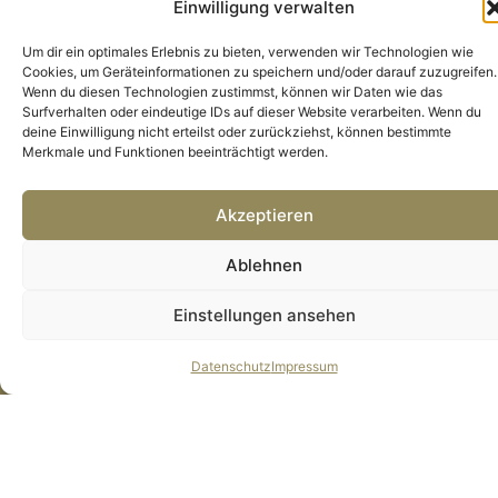
Einwilligung verwalten
Deine Beschwerden verstehen
wir nicht nur
Um dir ein optimales Erlebnis zu bieten, verwenden wir Technologien wie
Cookies, um Geräteinformationen zu speichern und/oder darauf zuzugreifen.
Wir lösen sie.
Wenn du diesen Technologien zustimmst, können wir Daten wie das
Surfverhalten oder eindeutige IDs auf dieser Website verarbeiten. Wenn du
deine Einwilligung nicht erteilst oder zurückziehst, können bestimmte
In unserem Wiener Boutique-Spa erwartet dich
Merkmale und Funktionen beeinträchtigt werden.
mehr als eine gewöhnliche Massage. Unsere
speziell ausgebildeten Therapeutinnen kennen die
typischen Belastungen deines Körpers während
Akzeptieren
und nach der Schwangerschaft. Mit
sanften
Händen und professionellen Griffen
lösen wir
Ablehnen
gezielt:
Einstellungen ansehen
Die
hartnäckigen Verspannungen
im unteren
Rücken, die dich nachts wach halten
Datenschutz
Impressum
Die schmerzenden Beinmuskeln und
geschwollenen Füße
, die jeden Schritt zur
Herausforderung machen
Die
Spannung in Nacken und Schultern
vom