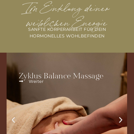
Im Einklang deiner
weiblichen Energie
SANFTE KÖRPERARBEIT FÜR DEIN
HORMONELLES WOHLBEFINDEN
Becken & Core Release
Weiter