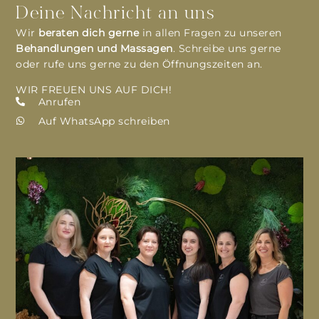
Deine Nachricht an uns
Wir
beraten dich gerne
in allen Fragen zu unseren
Behandlungen und Massagen
. Schreibe uns gerne
oder rufe uns gerne zu den Öffnungszeiten an.
WIR FREUEN UNS AUF DICH!
Anrufen
Auf WhatsApp schreiben