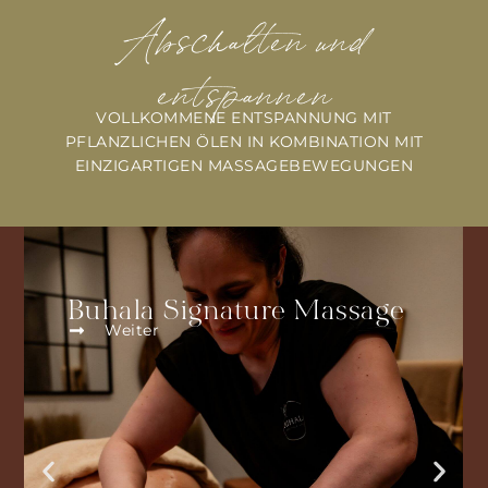
Abschalten und
entspannen
VOLLKOMMENE ENTSPANNUNG MIT
PFLANZLICHEN ÖLEN IN KOMBINATION MIT
EINZIGARTIGEN MASSAGEBEWEGUNGEN
Deep Heat Neck & Back
Release
Weiter