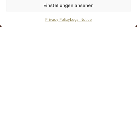
Einstellungen ansehen
Privacy Policy
Legal Notice
Buhala - Women’s Health Spa Vienna
Tue–Sat: 10:00 AM to 8:00 PM
Koppstrasse 21, 1160 Vienna
01 / 366 0001
office@buhalaspa.at
Massages & treatments for every phase